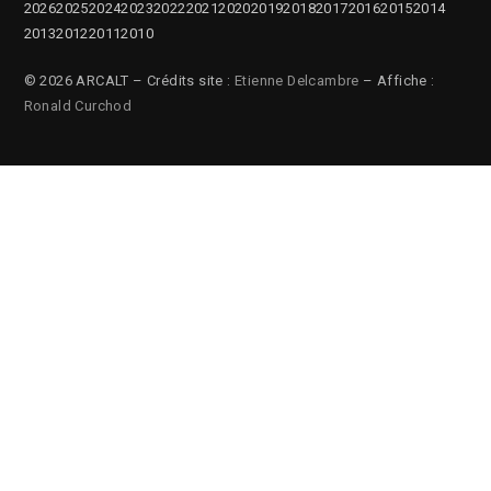
2026
2025
2024
2023
2022
2021
2020
2019
2018
2017
2016
2015
2014
2013
2012
2011
2010
© 2026 ARCALT – Crédits site :
Etienne Delcambre
– Affiche :
Ronald Curchod