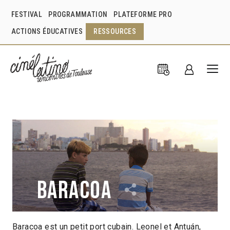
FESTIVAL
PROGRAMMATION
PLATEFORME PRO
ACTIONS ÉDUCATIVES
RESSOURCES
Baracoa
Baracoa est un petit port cubain. Leonel et Antuán,
Pablo Briones
Suisse
2019
1h29