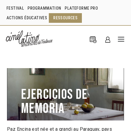
FESTIVAL
PROGRAMMATION
PLATEFORME PRO
ACTIONS ÉDUCATIVES
RESSOURCES
Ejercicios de
memoria
Paz Encina est née et a grandi au Paraguay, pays
Paz Encina
Paraguay
2016
1h10