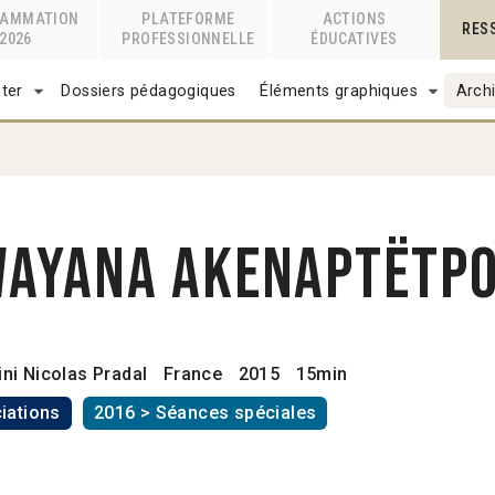
RAMMATION
PLATEFORME
ACTIONS
RES
2026
PROFESSIONNELLE
ÉDUCATIVES
ter
Dossiers pédagogiques
Éléments graphiques
Archi
Wayana Akenaptëtp
ini
Nicolas Pradal
France
2015
15min
iations
2016 > Séances spéciales