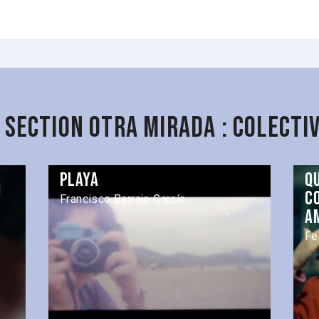
 section Otra Mirada : Colecti
Playa
Q
c
Francisco Barrajo García
a
Fe