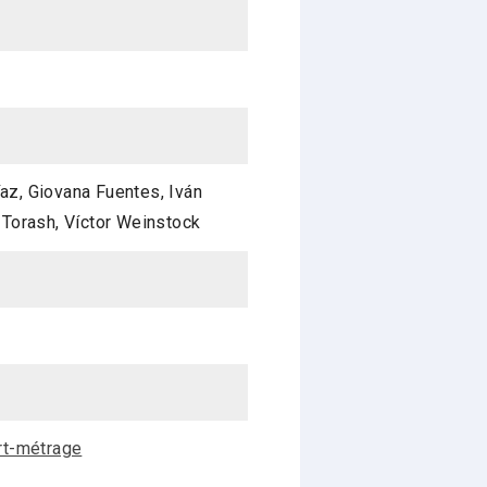
íaz, Giovana Fuentes, Iván
a Torash, Víctor Weinstock
rt-métrage