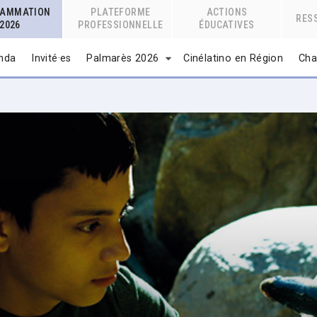
RAMMATION
PLATEFORME
ACTIONS
RES
2026
PROFESSIONNELLE
ÉDUCATIVES
nda
Invité·es
Palmarès 2026
Cinélatino en Région
Cha