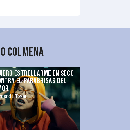
vo Colmena
uiero estrellarme en seco
ontra el parabrisas del
mor
rnanda Tovar