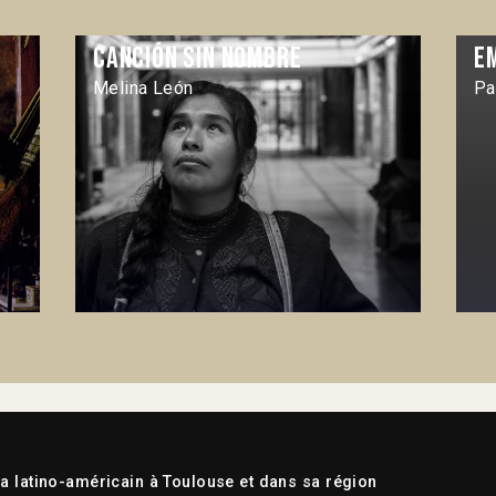
Canción sin nombre
E
Melina León
Pa
 latino-américain à Toulouse et dans sa région