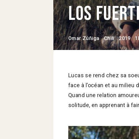
Los Fuer
Omar Zúñiga
Chili
2019
1
Lucas se rend chez sa soeur 
face à l’océan et au milieu 
Quand une relation amoureuse
solitude, en apprenant à fa