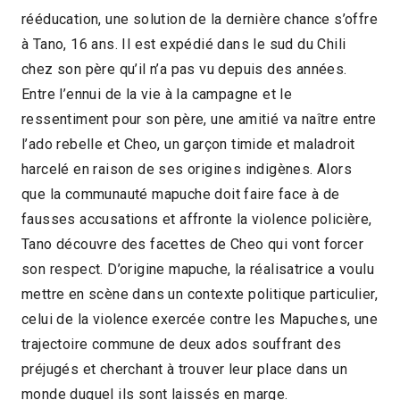
rééducation, une solution de la dernière chance s’offre
2025 > Focus : Miradas y voces indígenas :
à Tano, 16 ans. Il est expédié dans le sud du Chili
voix et regards des cinéastes autochtones
chez son père qu’il n’a pas vu depuis des années.
Entre l’ennui de la vie à la campagne et le
2025 > Panorama des associations
ressentiment pour son père, une amitié va naître entre
l’ado rebelle et Cheo, un garçon timide et maladroit
harcelé en raison de ses origines indigènes. Alors
que la communauté mapuche doit faire face à de
fausses accusations et affronte la violence policière,
Tano découvre des facettes de Cheo qui vont forcer
son respect. D’origine mapuche, la réalisatrice a voulu
mettre en scène dans un contexte politique particulier,
celui de la violence exercée contre les Mapuches, une
trajectoire commune de deux ados souffrant des
préjugés et cherchant à trouver leur place dans un
monde duquel ils sont laissés en marge.