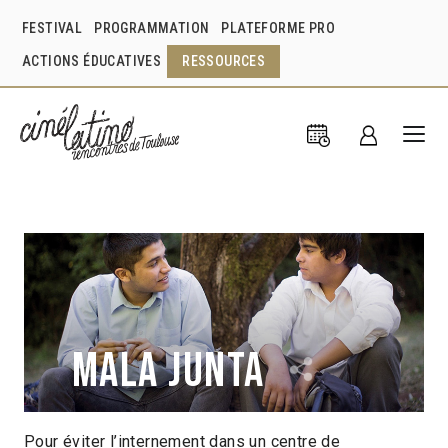
FESTIVAL
PROGRAMMATION
PLATEFORME PRO
ACTIONS ÉDUCATIVES
RESSOURCES
Mala junta
Pour éviter l’internement dans un centre de
Claudia Huaiquimilla
Chili
2016
1h29