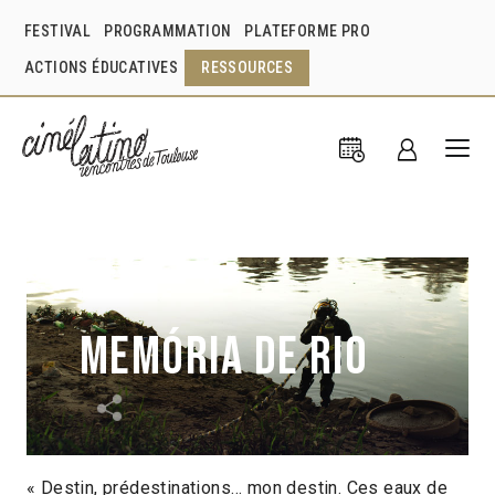
FESTIVAL
PROGRAMMATION
PLATEFORME PRO
ACTIONS ÉDUCATIVES
RESSOURCES
Memória de rio
« Destin, prédestinations… mon destin. Ces eaux de
Roney Freitas
Brésil
2013
14min