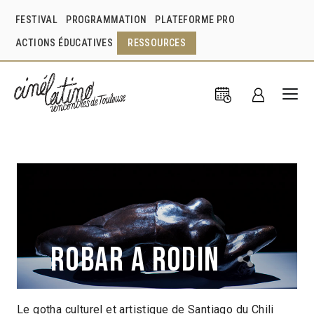
FESTIVAL
PROGRAMMATION
PLATEFORME PRO
ACTIONS ÉDUCATIVES
RESSOURCES
Robar a Rodin
Le gotha culturel et artistique de Santiago du Chili
Cristóbal Valenzuela Berríos
Chili
2017