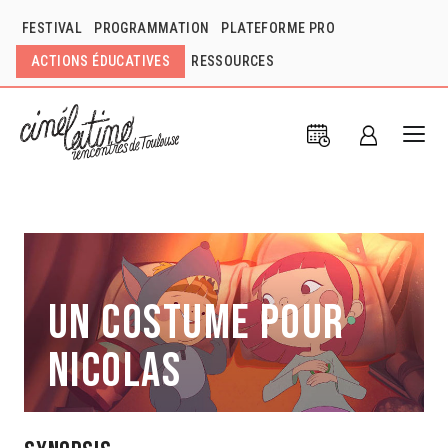
FESTIVAL
PROGRAMMATION
PLATEFORME PRO
ACTIONS ÉDUCATIVES
RESSOURCES
Un costume pour
Nicolas
Eduardo Rivero
Mexique
2020
1h27