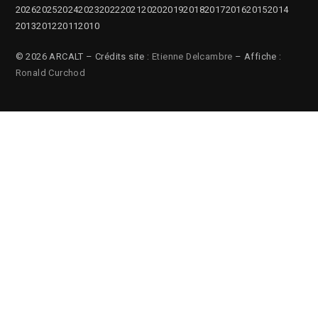
2026
2025
2024
2023
2022
2021
2020
2019
2018
2017
2016
2015
2014
2013
2012
2011
2010
© 2026 ARCALT – Crédits site :
Etienne Delcambre
– Affiche :
Ronald Curchod