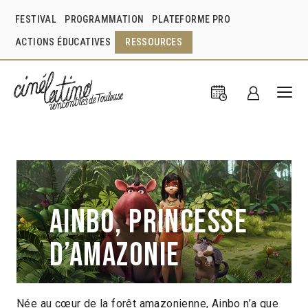
FESTIVAL
PROGRAMMATION
PLATEFORME PRO
ACTIONS ÉDUCATIVES
RESSOURCES
Ainbo, princesse
d’Amazonie
Née au cœur de la forêt amazonienne, Ainbo n’a que
Jose Zelada
Richard Claus
Pérou
2021