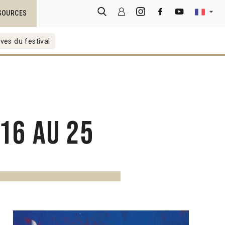
SOURCES
ves du festival
16 au 25