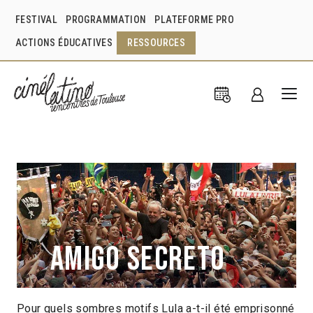
FESTIVAL
PROGRAMMATION
PLATEFORME PRO
ACTIONS ÉDUCATIVES
RESSOURCES
Amigo secreto
Pour quels sombres motifs Lula a-t-il été emprisonné
Maria Augusta Ramos
Brésil
2022
2h02