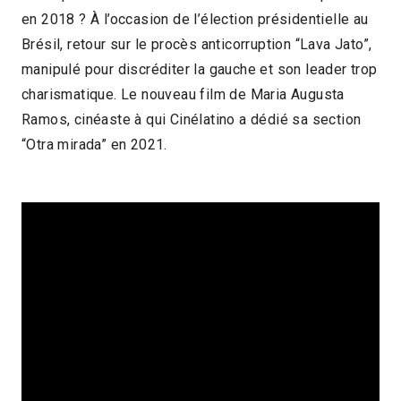
en 2018 ? À l’occasion de l’élection présidentielle au
2023 > Focus : Brésil, cinéma et politique
Brésil, retour sur le procès anticorruption “Lava Jato”,
2023 > Séances spéciales
manipulé pour discréditer la gauche et son leader trop
charismatique. Le nouveau film de Maria Augusta
Ramos, cinéaste à qui Cinélatino a dédié sa section
“Otra mirada” en 2021.