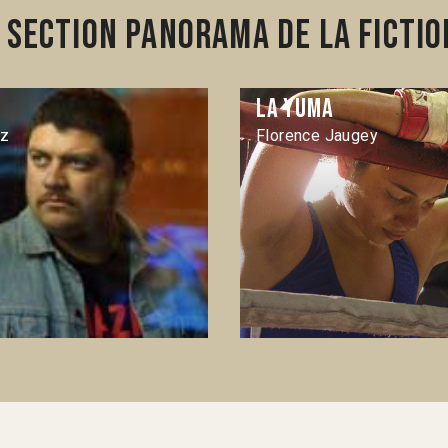
section Panorama de la fictio
La Yuma
ez
Florence Jaugey