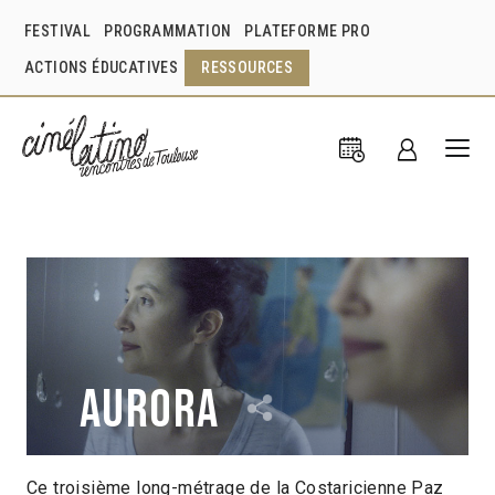
FESTIVAL
PROGRAMMATION
PLATEFORME PRO
ACTIONS ÉDUCATIVES
RESSOURCES
Aurora
Ce troisième long-métrage de la Costaricienne Paz
Paz Fábrega
Costa Rica
2021
1h50