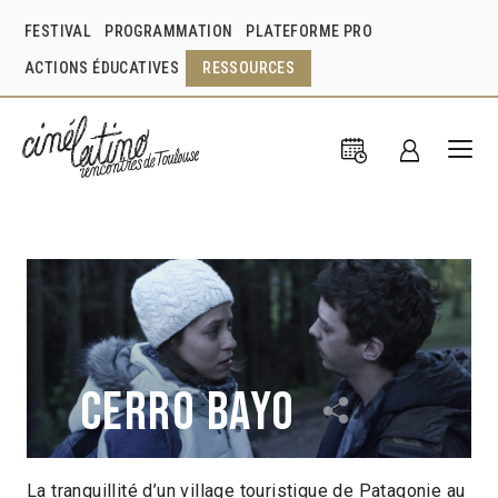
FESTIVAL
PROGRAMMATION
PLATEFORME PRO
ACTIONS ÉDUCATIVES
RESSOURCES
Cerro Bayo
La tranquillité d’un village touristique de Patagonie au
Victoria Galardi
Argentine
2010
1h26