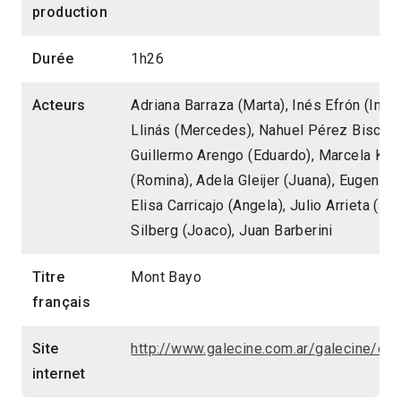
production
Durée
1h26
Acteurs
Adriana Barraza (Marta), Inés Efrón (Inés
Llinás (Mercedes), Nahuel Pérez Biscaya
Guillermo Arengo (Eduardo), Marcela Klo
(Romina), Adela Gleijer (Juana), Eugenia 
Elisa Carricajo (Angela), Julio Arrieta (Pi
Silberg (Joaco), Juan Barberini
Titre
Mont Bayo
français
Site
http://www.galecine.com.ar/galecine/es
internet