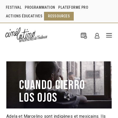
FESTIVAL
PROGRAMMATION
PLATEFORME PRO
ACTIONS ÉDUCATIVES
RESSOURCES
Cuando cierro
los ojos
Adela et Marcelino sont indigènes et mexicains. Ils
Sergio Blanco, Michelle Ibaven
Mexique