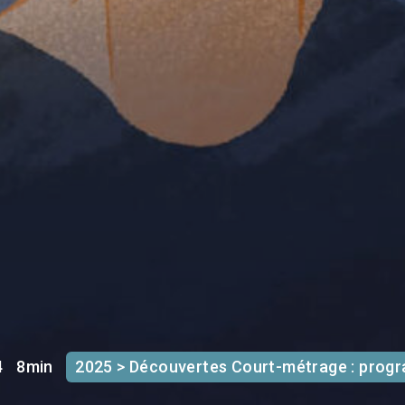
4
8min
2025 > Découvertes Court-métrage : prog