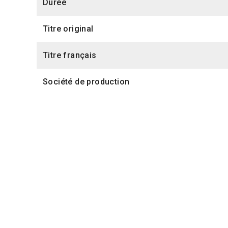
Durée
Titre original
Titre français
Société de production
Également dans la secti
(2025)
Absorta