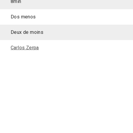
8min
Dos menos
Deux de moins
Carlos Zerpa
on Découvertes Court-métrage 
Aferrado