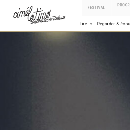
PROG
FESTIVAL
Lire
Regarder & écou