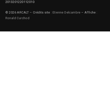
2013
2012
2011
2010
© 2026 ARCALT – Crédits site :
Etienne Delcambre
– Affiche :
Ronald Curchod