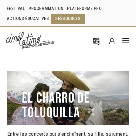
FESTIVAL
PROGRAMMATION
PLATEFORME PRO
ACTIONS ÉDUCATIVES
RESSOURCES
El Charro de
Toluquilla
Entre les concerts qui s’enchaînent, sa fille, sa jument,
José Villalobos Romero
Mexique
2016