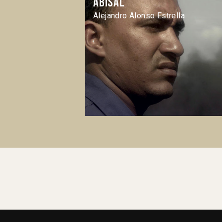
Abisal
Alejandro Alonso Estrella