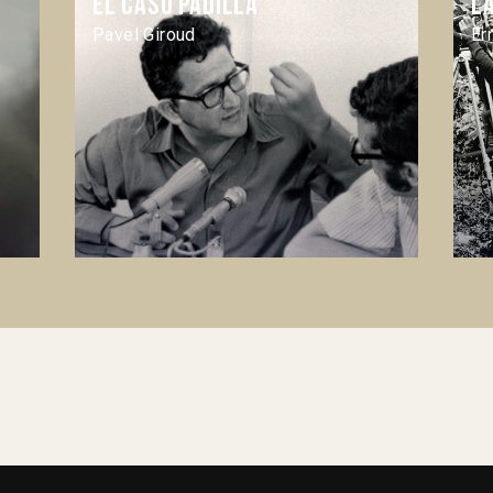
El caso Padilla
L
Pavel Giroud
Er