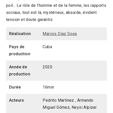
poil… Le rôle de l’homme et de la femme, les rapports
2024 > Focus : Salut les Cubain.es ? Résister
sociaux, tout est là, mystérieux, absurde, évident :
à l'effacement
tension et doute garantis.
Réalisation
Marcos Díaz Sosa
Pays de
Cuba
production
Année de
2020
production
Durée
16min
Acteurs
Pedrito Martínez , Armando
Miguel Gómez, Neysi Alpízar