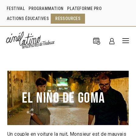
FESTIVAL
PROGRAMMATION
PLATEFORME PRO
ACTIONS ÉDUCATIVES
RESSOURCES
El Niño de goma
Un couple en voiture la nuit, Monsieur est de mauvais
Marcos Díaz Sosa
Cuba
2020
16min