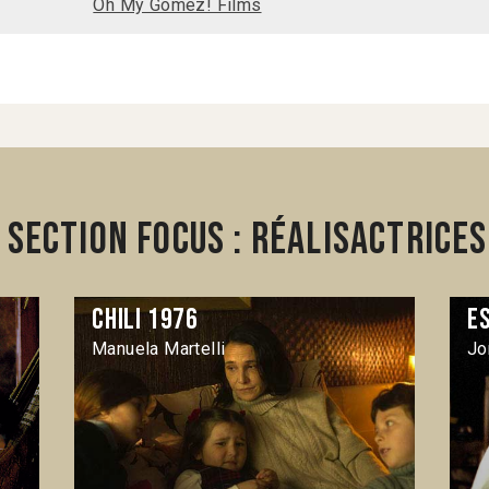
Oh My Gomez! Films
section Focus : RéalisActrices
Chili 1976
E
Manuela Martelli
Jo