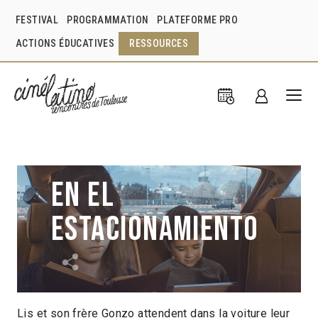
FESTIVAL
PROGRAMMATION
PLATEFORME PRO
ACTIONS ÉDUCATIVES
RESSOURCES
En el
estacionamiento
Lis et son frère Gonzo attendent dans la voiture leur
Juliana Orea Martínez
Mexique
2016