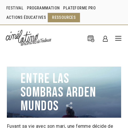
FESTIVAL
PROGRAMMATION
PLATEFORME PRO
ACTIONS ÉDUCATIVES
RESSOURCES
Entre las
sombras arden
mundos
Fuyant sa vie avec son mari, une femme décide de
Ismael García Ramírez
Colombie
2023