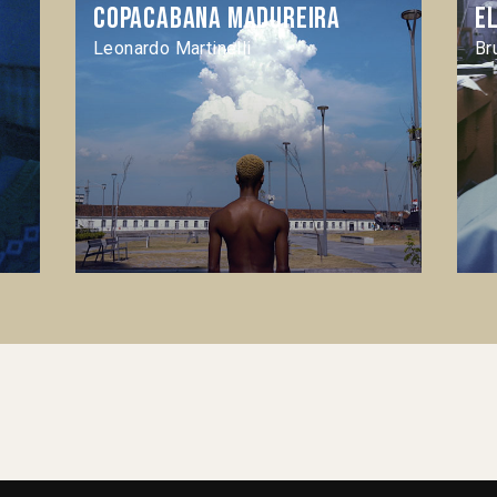
Copacabana Madureira
E
Leonardo Martinelli
Br