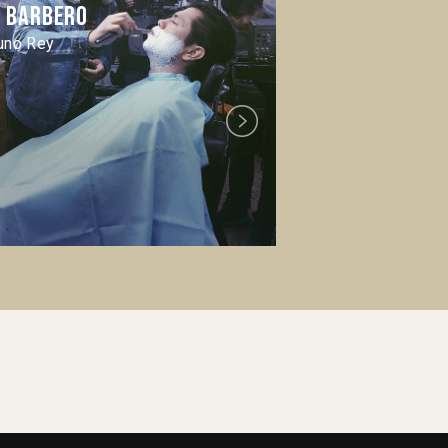
l Barbero
Lo que nos q
uno Rey
Yudiel Landa
Next