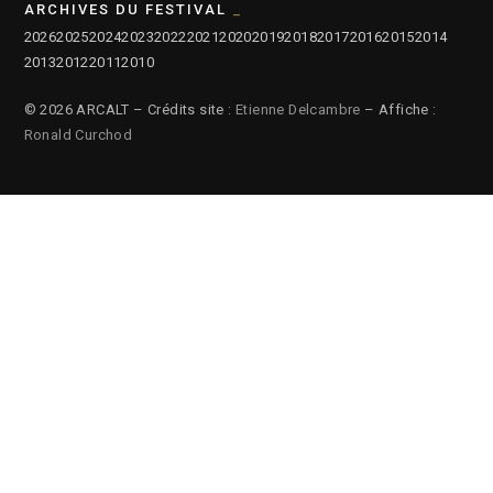
ARCHIVES DU FESTIVAL
2026
2025
2024
2023
2022
2021
2020
2019
2018
2017
2016
2015
2014
2013
2012
2011
2010
© 2026 ARCALT – Crédits site :
Etienne Delcambre
– Affiche :
Ronald Curchod