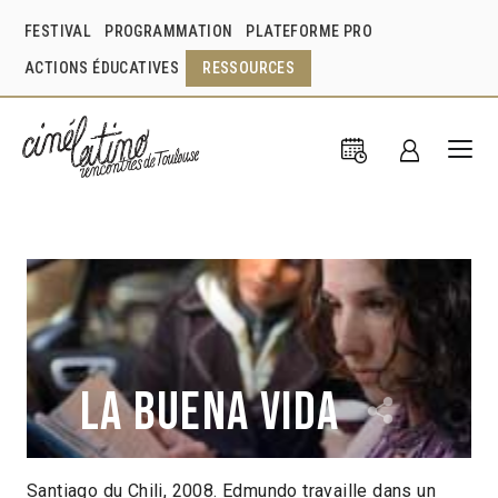
FESTIVAL
PROGRAMMATION
PLATEFORME PRO
ACTIONS ÉDUCATIVES
RESSOURCES
La buena vida
Santiago du Chili, 2008. Edmundo travaille dans un
Andrés Wood
Chili
2009
1h38