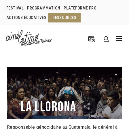
FESTIVAL
PROGRAMMATION
PLATEFORME PRO
ACTIONS ÉDUCATIVES
RESSOURCES
La Llorona
Responsable génocidaire au Guatemala, le général à
Jayro Bustamante
Guatemala
2019
1h37