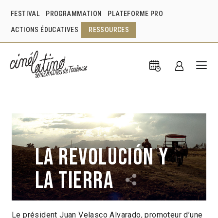
FESTIVAL
PROGRAMMATION
PLATEFORME PRO
ACTIONS ÉDUCATIVES
RESSOURCES
La Revolución y
la tierra
Le président Juan Velasco Alvarado, promoteur d’une
Gonzalo Benavente Secco
Pérou
2019