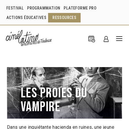
FESTIVAL
PROGRAMMATION
PLATEFORME PRO
ACTIONS ÉDUCATIVES
RESSOURCES
Les proies du
vampire
Dans une inquiétante hacienda en ruines, une jeune
Fernando Méndez
Mexique
1957
1h35