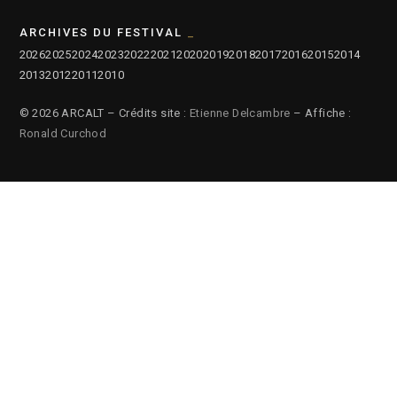
ARCHIVES DU FESTIVAL
2026
2025
2024
2023
2022
2021
2020
2019
2018
2017
2016
2015
2014
2013
2012
2011
2010
© 2026 ARCALT – Crédits site :
Etienne Delcambre
– Affiche :
Ronald Curchod