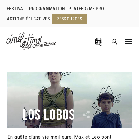
FESTIVAL
PROGRAMMATION
PLATEFORME PRO
ACTIONS ÉDUCATIVES
RESSOURCES
Los lobos
En quête d’une vie meilleure, Max et Leo sont
Samuel Kishi Leopo
Mexique
2020
1h35