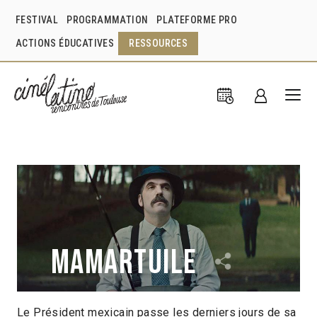
FESTIVAL
PROGRAMMATION
PLATEFORME PRO
ACTIONS ÉDUCATIVES
RESSOURCES
Mamartuile
Le Président mexicain passe les derniers jours de sa
Alejandro Saevich
Mexique
2017
12min