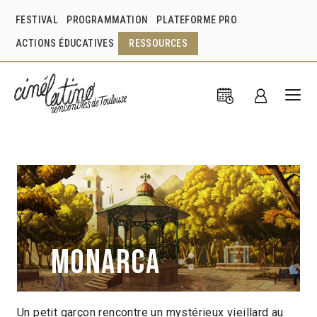
FESTIVAL
PROGRAMMATION
PLATEFORME PRO
ACTIONS ÉDUCATIVES
RESSOURCES
Monarca
Un petit garçon rencontre un mystérieux vieillard au
Jorge Arturo Tornero Aceves
Víctor René