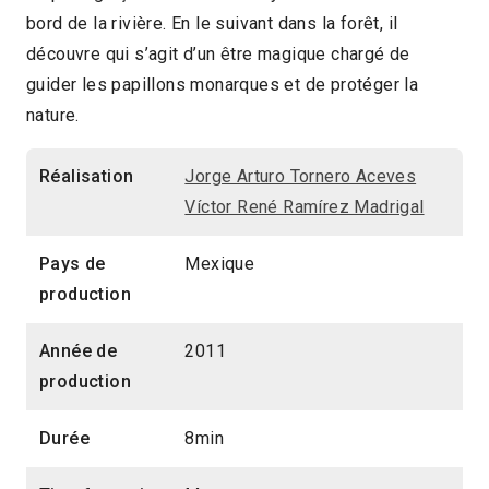
bord de la rivière. En le suivant dans la forêt, il
Ramírez Madrigal
découvre qui s’agit d’un être magique chargé de
Mexique
2011
8min
guider les papillons monarques et de protéger la
nature.
2014 > Panorama Jeune Public
Réalisation
Jorge Arturo Tornero Aceves
Víctor René Ramírez Madrigal
Pays de
Mexique
production
Année de
2011
production
Durée
8min