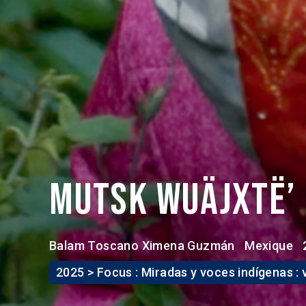
Mutsk Wuäjxtë’
Balam Toscano
Ximena Guzmán
Mexique
2025 > Focus : Miradas y voces indígenas :