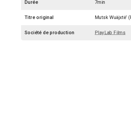
Durée
7min
Titre original
Mutsk Wuäjxtë’ 
Société de production
PlayLab Films
Également dans la section
cinéastes autochtones (
Aipa’a Yem