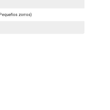
(Pequeños zorros)
 Focus : Miradas y voces indíg
2025)
Colheita maldita