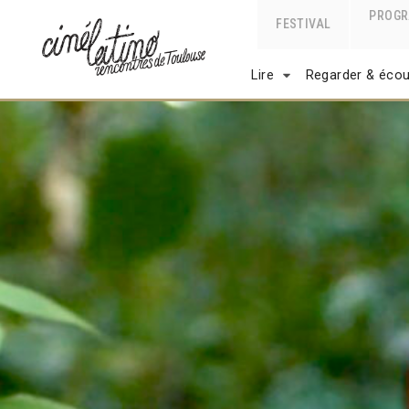
PROG
FESTIVAL
Lire
Regarder & écou