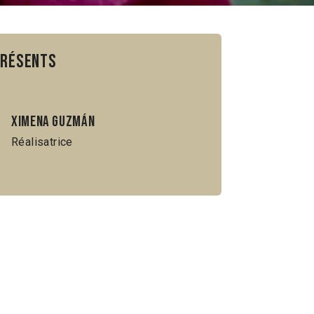
présents
Ximena Guzmán
Réalisatrice