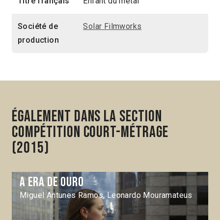
Titre français
Enfant du métal
Société de
Solar Filmworks
production
Également dans la section
Compétition Court-métrage
(2015)
A Era de ouro
Miguel Antunes Ramos, Leonardo Mouramateus