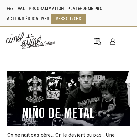
FESTIVAL
PROGRAMMATION
PLATEFORME PRO
ACTIONS ÉDUCATIVES
RESSOURCES
Niño de metal
On ne naît pas père… On le devient ou pas… Une
Pedro García-Mejía
Mexique
2014
14min