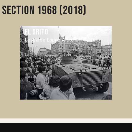
 section 1968 (2018)
El Grito
Leobardo López Aretche