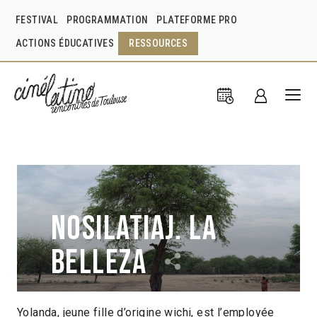
FESTIVAL
PROGRAMMATION
PLATEFORME PRO
ACTIONS ÉDUCATIVES
RESSOURCES
Nosilatiaj. La
belleza
Yolanda, jeune fille d’origine wichi, est l’employée
Daniela Segiaro
Argentine
2012
1h23