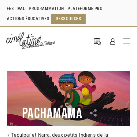
FESTIVAL
PROGRAMMATION
PLATEFORME PRO
ACTIONS ÉDUCATIVES
RESSOURCES
Pachamama
« Tepulpaï et Naïra, deux petits Indiens de la
Juan Antin
Pérou
2018
1h12