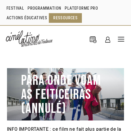
FESTIVAL
PROGRAMMATION
PLATEFORME PRO
ACTIONS ÉDUCATIVES
RESSOURCES
Para onde voam
as feiticeiras
(annulé)
INFO IMPORTANTE
: ce film ne fait plus partie de la
Beto Amaral
Carla Caffé
Eliane Caffé
Brésil