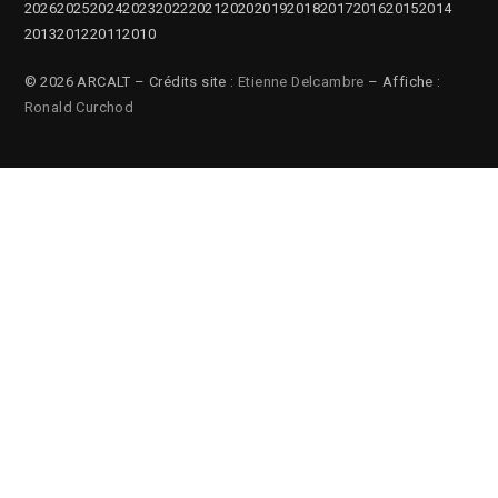
2026
2025
2024
2023
2022
2021
2020
2019
2018
2017
2016
2015
2014
2013
2012
2011
2010
© 2026 ARCALT – Crédits site :
Etienne Delcambre
– Affiche :
Ronald Curchod