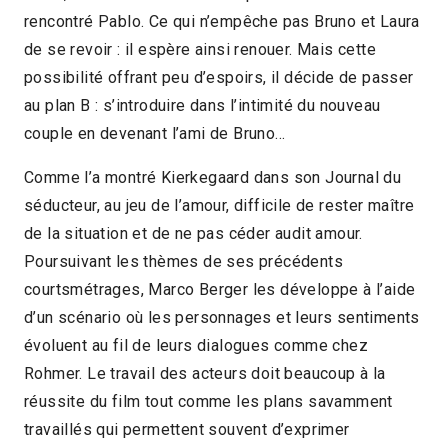
rencontré Pablo. Ce qui n’empêche pas Bruno et Laura
2010 > Compétition Coup de Coeur
de se revoir : il espère ainsi renouer. Mais cette
2010 > Panorama Cinéma lesbien, gay, trans
possibilité offrant peu d’espoirs, il décide de passer
au plan B : s’introduire dans l’intimité du nouveau
et bisexuel
couple en devenant l’ami de Bruno…
Comme l’a montré Kierkegaard dans son Journal du
séducteur, au jeu de l’amour, difficile de rester maître
de la situation et de ne pas céder audit amour.
Poursuivant les thèmes de ses précédents
courtsmétrages, Marco Berger les développe à l’aide
d’un scénario où les personnages et leurs sentiments
évoluent au fil de leurs dialogues comme chez
Rohmer. Le travail des acteurs doit beaucoup à la
réussite du film tout comme les plans savamment
travaillés qui permettent souvent d’exprimer