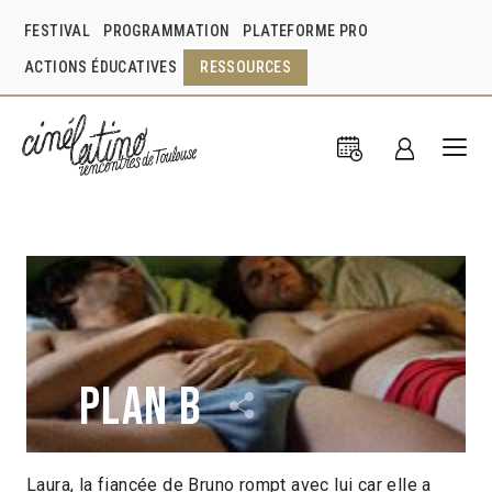
FESTIVAL
PROGRAMMATION
PLATEFORME PRO
ACTIONS ÉDUCATIVES
RESSOURCES
Plan b
Laura, la fiancée de Bruno rompt avec lui car elle a
Marco Berger
Argentine
2009
1h43