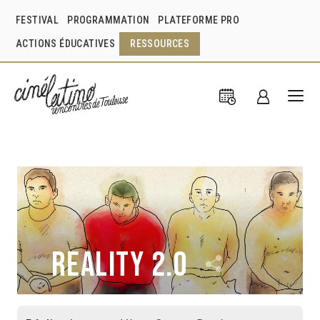
FESTIVAL
PROGRAMMATION
PLATEFORME PRO
ACTIONS ÉDUCATIVES
RESSOURCES
Reality 2.0
Víctor Orozco Ramírez
Mexique
2012