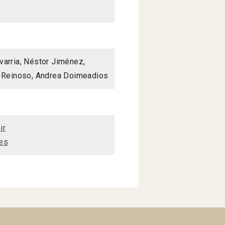
varria, Néstor Jiménez,
s Reinoso, Andrea Doimeadios
ir
es