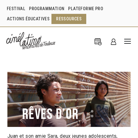
FESTIVAL
PROGRAMMATION
PLATEFORME PRO
ACTIONS ÉDUCATIVES
RESSOURCES
Rêves d’or
Juan et son amie Sara, deux jeunes adolescents,
Diego Quemada-Diez
Mexique
2013
1h42