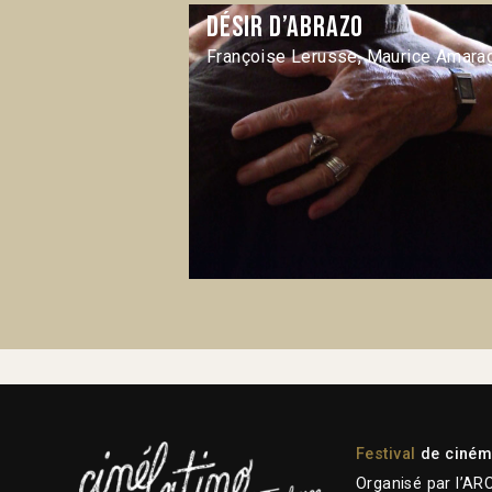
Désir d’abrazo
Françoise Lerusse, Maurice Amara
Festival
de cinéma
Organisé par l’AR