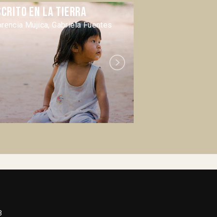
crito en la Tierra
Habana mud
orencia Mujica, Gabriela Fuentes
Éric Brach
Next
3