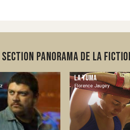
section Panorama de la fictio
La Yuma
ez
Florence Jaugey