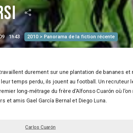
rsi
09
1h43
2010 > Panorama de la fiction récente
travaillent durement sur une plantation de bananes et r
eur temps perdu, ils jouent au football. Un recruteur l
remier long-métrage du frère d’Alfonso Cuarón où l’on
s et amis Gael García Bernal et Diego Luna.
Carlos Cuarón