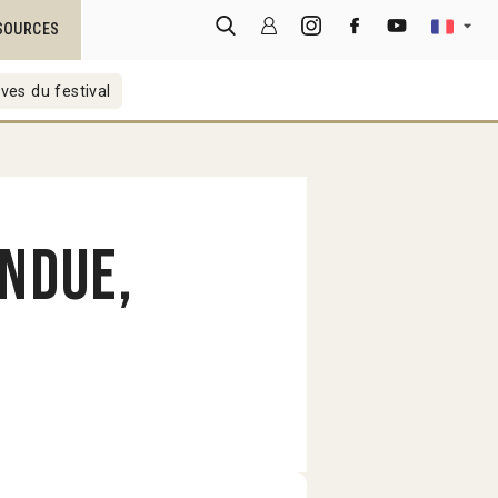
SOURCES
ves du festival
endue,