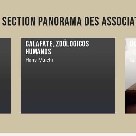
 section Panorama des associa
Calafate, zoólogicos
D
humanos
Ju
Hans Mülchi
Gu