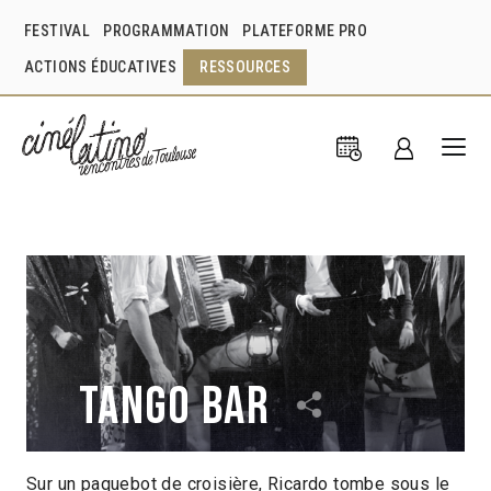
FESTIVAL
PROGRAMMATION
PLATEFORME PRO
ACTIONS ÉDUCATIVES
RESSOURCES
Tango bar
Sur un paquebot de croisière, Ricardo tombe sous le
John Reinhardt
États-Unis
1935
1h02