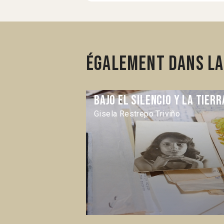
Également dans la 
Bajo el silencio y la tierr
Gisela Restrepo Triviño