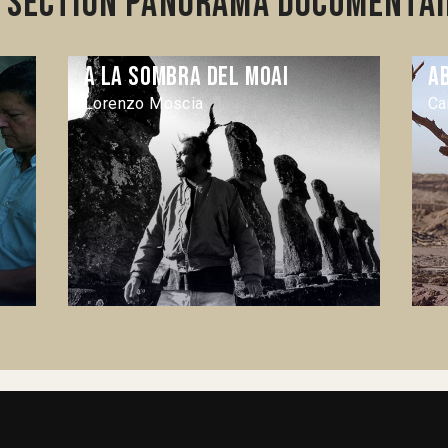
 section Panorama documentai
A la sombra del Moai
A
Lorenzo Moscia
Ca