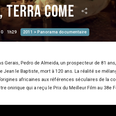
, terra come
10
1h29
2011 > Panorama documentaire
nas Gerais, Pedro de Almeida, un prospecteur de 81 ans,
an le Baptiste, mort à 120 ans. La réalité se mélange à
 d’origines africaines aux références séculaires de l
re onirique qui a reçu le Prix du Meilleur Film au 38e 