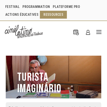
FESTIVAL
PROGRAMMATION
PLATEFORME PRO
ACTIONS ÉDUCATIVES
RESSOURCES
Turista
imaginário
Mario Campagnani
Ludmila Curi
Brésil
2015