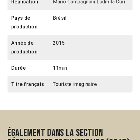
Réalisation
Mario Campagnani
Ludmila Curi
11min
2017 > Découvertes Documentaire
Pays de
Brésil
production
Année de
2015
production
Durée
11min
Titre français
Touriste imaginaire
Également dans la section