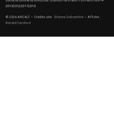
2026
2025
2024
2023
2022
2021
2020
2019
2018
2017
2016
2015
2014
2013
2012
2011
2010
© 2026 ARCALT – Crédits site :
Etienne Delcambre
– Affiche :
Ronald Curchod