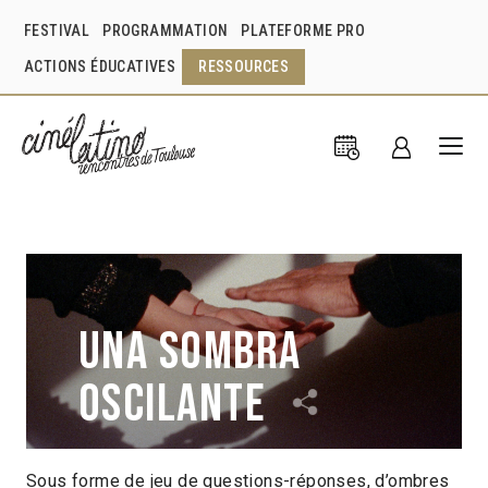
FESTIVAL
PROGRAMMATION
PLATEFORME PRO
ACTIONS ÉDUCATIVES
RESSOURCES
Una sombra
oscilante
Sous forme de jeu de questions-réponses, d’ombres
Celeste Rojas Mugica
Chili
2024
1h17